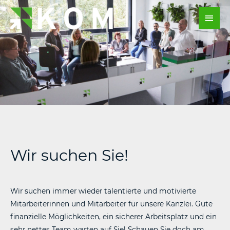
Zum
Hau
Inhalt
springen
Wir suchen Sie!
Wir suchen immer wieder talentierte und motivierte
Mitarbeiterinnen und Mitarbeiter für unsere Kanzlei. Gute
finanzielle Möglichkeiten, ein sicherer Arbeitsplatz und ein
sehr nettes Team warten auf Sie! Schauen Sie doch am